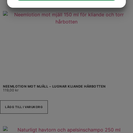
JA
NEJ
JA
NEJ
MARKNADSFÖRING
STATISTIK
NEEMLOTION MOT MJÄLL – LUGNAR KLIANDE HÅRBOTTEN
119,00
kr
LÄGG TILL I VARUKORG