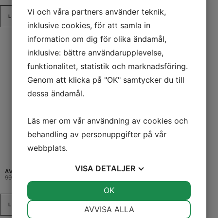
Vi och våra partners använder teknik,
LÄGG TILL I VARUKORG
inklusive cookies, för att samla in
information om dig för olika ändamål,
inklusive: bättre användarupplevelse,
funktionalitet, statistik och marknadsföring.
Genom att klicka på "OK" samtycker du till
dessa ändamål.
Läs mer om vår användning av cookies och
behandling av personuppgifter på vår
webbplats.
VISA
DETALJER
AVOKADO HÅROLJA – NÄRANDE OLJA FÖR TORRT & SKADAT HÅR
99,00
kr
89,00
kr
JA
NEJ
OK
JA
NEJ
NÖDVÄNDIG
INSTÄLLNINGAR
LÄS MER
AVVISA ALLA