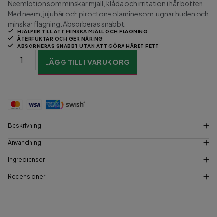
Neemlotion som minskar mjäll, klåda och irritation i hår botten.
Med neem, jujubär och piroctone olamine som lugnar huden och
minskar flagning. Absorberas snabbt.
HJÄLPER TILL ATT MINSKA MJÄLL OCH FLAGNING
ÅTERFUKTAR OCH GER NÄRING
ABSORNERAS SNABBT UTAN ATT GÖRA HÅRET FETT
LÄGG TILL I VARUKORG
Beskrivning
Användning
Ingredienser
Recensioner