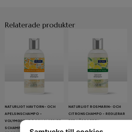
Relaterade produkter
NATURLIGT HAVTORN- OCH
NATURLIGT ROSMARIN- OCH
APELSINSCHAMPO –
CITRONSCHAMPO – REGLERAR
VOLYMGIVANDE OCH SLSFRITT
FET HÅRBOTTEN
99,00
kr
SCHAMPO
Samtycke till cookies