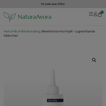
Fri frakt över 599 kr
0
Hem
/
Hår
/
Hårbehandling
/ Neemlotion mot mjäll – Lugnar kliande
hårbotten