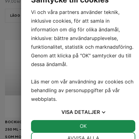
99,00
kr
LÄGG TILL I VARUKORG
Vi och våra partners använder teknik,
LÄGG TILL I VARUKORG
inklusive cookies, för att samla in
information om dig för olika ändamål,
inklusive: bättre användarupplevelse,
funktionalitet, statistik och marknadsföring.
Genom att klicka på "OK" samtycker du till
dessa ändamål.
Läs mer om vår användning av cookies och
behandling av personuppgifter på vår
webbplats.
VISA
DETALJER
BOCKHORNSKLÖVERSCHAMPO
AMLASCHAMPO 250 ML –
JA
NEJ
OK
JA
NEJ
250 ML – VÅRDANDE SCHAMPO
STÄRKANDE OCH
NÖDVÄNDIG
INSTÄLLNINGAR
SOM MOTVERKAR HÅRAVFALL
ÅTERFUKTANDE AYURVEDISKT
AVVISA ALLA