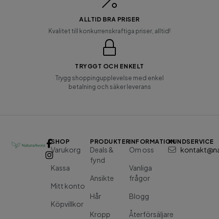
ALLTID BRA PRISER
Kvalitet till konkurrenskraftiga priser, alltid!
TRYGGT OCH ENKELT
Trygg shoppingupplevelse med enkel
betalning och säker leverans
SHOP
PRODUKTER
INFORMATION
KUNDSERVICE
Varukorg
Deals &
Om oss
kontakt@na
fynd
Kassa
Vanliga
Ansikte
frågor
Mitt konto
Hår
Blogg
Köpvillkor
Kropp
Återförsäljare