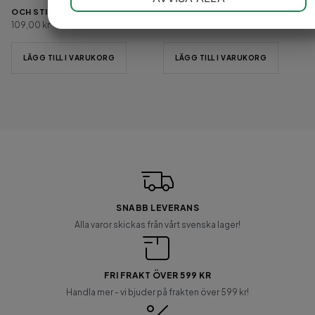
OCH STIMULERAR HÅRVÄXT
SCHAMPO
JA
NEJ
JA
NEJ
109,00
kr
109,00
kr
MARKNADSFÖRING
STATISTIK
LÄGG TILL I VARUKORG
LÄGG TILL I VARUKORG
SNABB LEVERANS
Alla varor skickas från vårt svenska lager!
FRI FRAKT ÖVER 599 KR
Handla mer - vi bjuder på frakten över 599 kr!