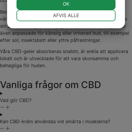
och ömma leder, eller efter stillasittande arbete.
OK
Beroende på produkt ger gelen en svalkande eller
NØDVENDIGE
PRÆFERENCER
AFVIS ALLE
värmande känsla, vilket många uppskattar som en del av
sin återhämtning eller dagliga kroppsvård. Vissa geler är
även anpassade för känslig eller irriterad hud, till exempel
MARKETING
STATISTIK
efter sol, insektsbett eller yttre påfrestningar.
Våra CBD-geler absorberas snabbt, är enkla att applicera
lokalt och är utvecklade för att vara skonsamma och
behagliga för huden.
Vanliga frågor om CBD
Vad gör CBD?
Kan CBD-kräm användas vid smärta i musklerna?