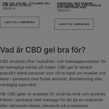
CBD GEL 250 ML – KYLANDE GEL
HAMPAGEL MED EKBARK –
FÖR AKTIV LIVSSTIL
SVALKANDE GEL FÖR KÄNSLIG
OCH IRRITERAD HUD
169,00
kr
169,00
kr
LÄGG TILL I VARUKORG
LÄGG TILL I VARUKORG
Vad är CBD gel bra för?
CBD används ofta i hudvårds- och massageprodukter för
sin behagliga känsla på huden. CBD-gel är särskilt
populärt bland personer som vill ta hand om muskler och
leder i samband med fysisk aktivitet, återhämtning eller
vardaglig egenvård.
Vår CBD-geler är avsedda för utvärtes bruk och används
främst i samband med massage för att ge en svalkande
eller värmande känsla, beroende på produktens