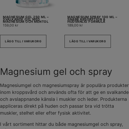
MAGNESIUM GEL 250 ML –
MAGNESIUM SPRAY 100 ML –
SVALKANDE GEL MED
SNABB ABSORPTION &
MAGNESIUM OCH MENTOL
HUDVÄNLIG FORMULA
159,00
kr
189,00
kr
LÄGG TILL I VARUKORG
LÄGG TILL I VARUKORG
Magnesium gel och spray
Magnesiumgel och magnesiumspray är populära produkter
inom kroppsvård och används ofta för att ge en svalkande
och avslappnande känsla i muskler och leder. Produkterna
appliceras direkt på huden och passar bra vid trötta
muskler, stelhet eller efter fysisk aktivitet.
I vårt sortiment hittar du både magnesiumgel och spray,