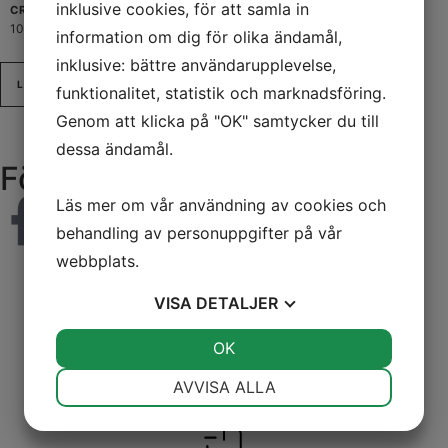
inklusive cookies, för att samla in
CREAM
SERUM
109,00
kr
129,00
kr
information om dig för olika ändamål,
inklusive: bättre användarupplevelse,
LÄS MER
LÄGG TILL I VARUKORG
funktionalitet, statistik och marknadsföring.
Genom att klicka på "OK" samtycker du till
dessa ändamål.
Följ våra sociala medier
Läs mer om vår användning av cookies och
behandling av personuppgifter på vår
webbplats.
VISA
DETALJER
JA
NEJ
OK
JA
NEJ
Snabb leverans
NÖDVÄNDIG
INSTÄLLNINGAR
AVVISA ALLA
Alla varor skickas från vårt svenska lager!
JA
NEJ
JA
NEJ